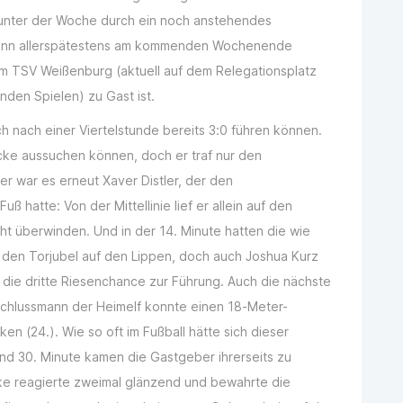
 unter der Woche durch ein noch anstehendes
dann allerspätestens am kommenden Wochenende
m TSV Weißenburg (aktuell auf dem Relegationsplatz
den Spielen) zu Gast ist.
ich nach einer Viertelstunde bereits 3:0 führen können.
 Ecke aussuchen können, doch er traf nur den
 war es erneut Xaver Distler, der den
 hatte: Von der Mittellinie lief er allein auf den
ht überwinden. Und in der 14. Minute hatten die wie
 den Torjubel auf den Lippen, doch auch Joshua Kurz
die dritte Riesenchance zur Führung. Auch die nächste
Schlussmann der Heimelf konnte einen 18-Meter-
ken (24.). Wie so oft im Fußball hätte sich dieser
nd 30. Minute kamen die Gastgeber ihrerseits zu
ke reagierte zweimal glänzend und bewahrte die