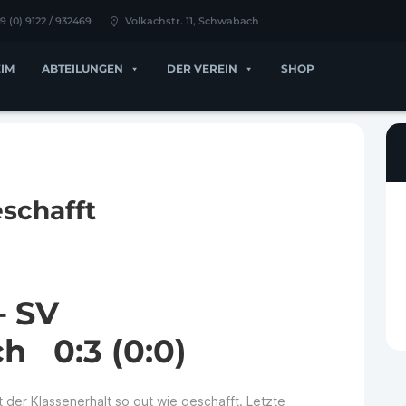
9 (0) 9122 / 932469
Volkachstr. 11, Schwabach
IM
ABTEILUNGEN
DER VEREIN
SHOP
eschafft
– SV
h 0:3 (0:0)
 der Klassenerhalt so gut wie geschafft. Letzte