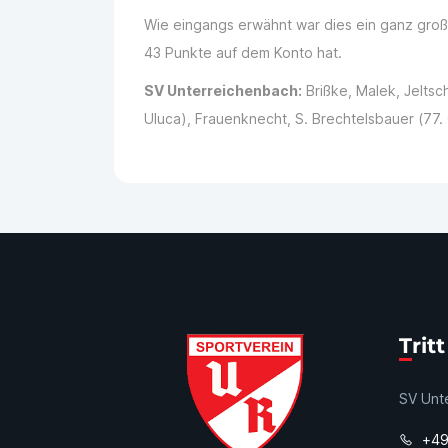
Wie eingangs erwähnt war dies ein ganz groß
43 Punkte auf dem Konto hat.
SV Unterreichenbach:
Brißke, Malek, Jeltsch
Uluca), Frauenknecht, S. Brechtelsbauer (77. O
Tri
SV Unte
+49 