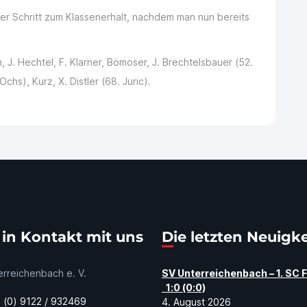
er Schritt zum Klassenerhalt, nachdem man nun bereits
, J. Hechtel, F. Klarner, Bömoser, J. Brechtelsbauer (52.
chs), Kurz, X. Distler (68. Juric).
tt in Kontakt mit uns
Die letzten Neuigk
rreichenbach e. V.
SV Unterreichenbach – 1. SC 
1:0 (0:0)
(0) 9122 / 932469
4. August 2026