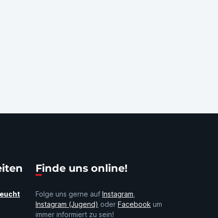
eiten
Finde uns online!
Feucht
Folge uns gerne auf
Instagram
,
Instagram (Jugend)
oder
Facebook
um
immer informiert zu sein!