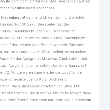
 Minute dann noch einmal eine gute Gelegenheit auf der
sreicher Position übers Tor schoss.
 Frauenknecht
dann endlich den Bann und brachte
 Führung. Nur 60 Sekunden später fast der
f Lukas Frauenknecht, doch ein Lauterhofener
. In der 56. Minute war es erneut Lukas Frauenknecht,
tung auf der rechten Angriffsseite wäre ein Rückpass
 anstatt es aus spitzem Winkel selbst zu versuchen.
 Vorstöße der Gastgeber: Mit etwas Glück setzte sich
 zum Ausgleich, doch er setzte das Leder haarscharf
r 72. Minute waren dann wieder die „Urus“ an der
auer scheiterte Joshua Kurz. Doch nur 3
reich: Nach glänzender Vorarbeit von Stipe Juric
0:2 einschieben. Und in der 80. Minute beseitigte dann
den Lauterhofener Schlussmann umkurvte und aus spitzem