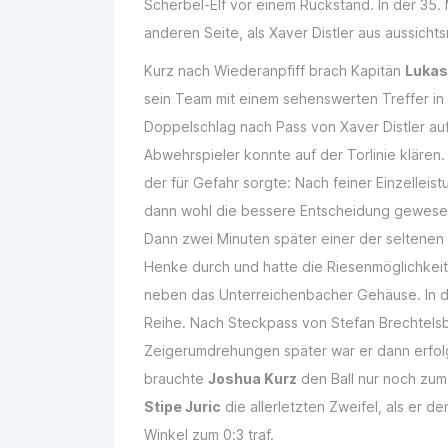
Scherbel-Elf vor einem Rückstand. In der 35.
anderen Seite, als Xaver Distler aus aussicht
Kurz nach Wiederanpfiff brach Kapitän
Lukas
sein Team mit einem sehenswerten Treffer in
Doppelschlag nach Pass von Xaver Distler au
Abwehrspieler konnte auf der Torlinie klären
der für Gefahr sorgte: Nach feiner Einzelleis
dann wohl die bessere Entscheidung gewesen,
Dann zwei Minuten später einer der seltenen
Henke durch und hatte die Riesenmöglichkeit
neben das Unterreichenbacher Gehäuse. In de
Reihe. Nach Steckpass von Stefan Brechtelsb
Zeigerumdrehungen später war er dann erfolg
brauchte
Joshua Kurz
den Ball nur noch zum 
Stipe Juric
die allerletzten Zweifel, als er 
Winkel zum 0:3 traf.