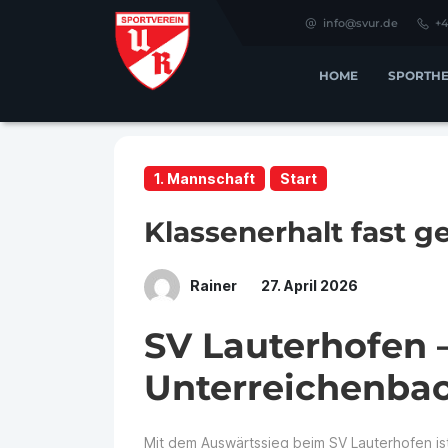
info@svur.de
+4
HOME
SPORTHE
1. Mannschaft
Start
Klassenerhalt fast g
Rainer
27. April 2026
SV Lauterhofen 
Unterreichenbac
Mit dem Auswärtssieg beim SV Lauterhofen ist