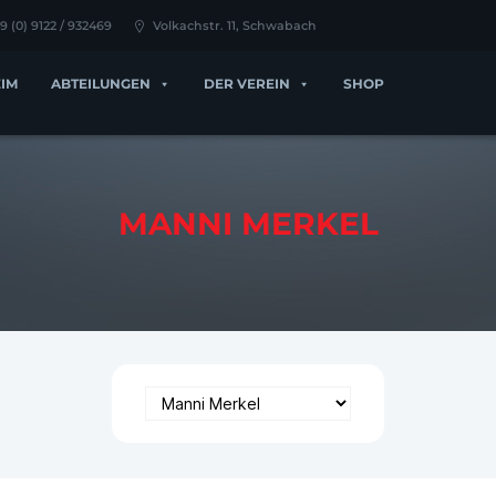
9 (0) 9122 / 932469
Volkachstr. 11, Schwabach
IM
ABTEILUNGEN
DER VEREIN
SHOP
MANNI MERKEL