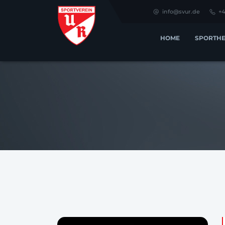
info@svur.de
+4
HOME
SPORTHE