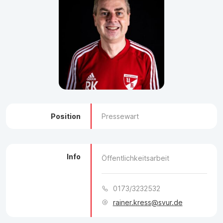
Position
Pressewart
Info
Öffentlichkeitsarbeit
0173/3232532
rainer.kress@svur.de